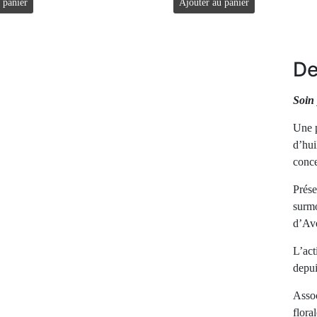
 panier
Ajouter au panier
De
S
oin
Une p
d’hui
conce
Prése
surmo
d’Ave
L’act
depui
Assoc
flora