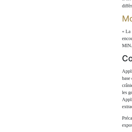
diffè
Mo
« La 
encou
MIN
Co
Appli
base 
crân
les g
Appli
extra
Préca
expos