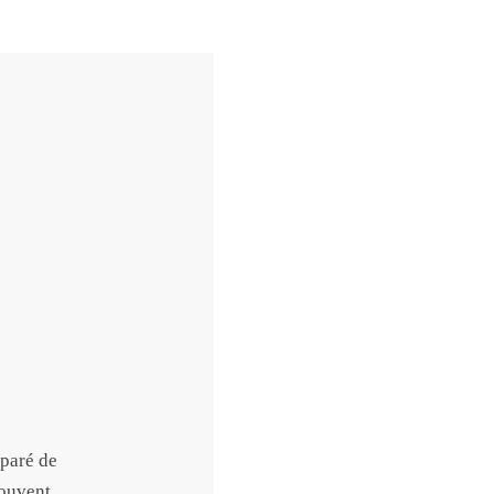
éparé de
rouvent