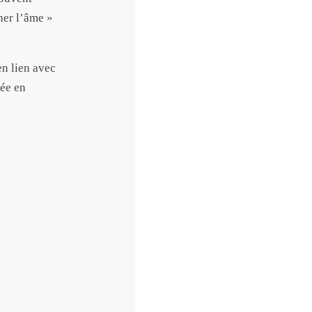
ner l’âme »
en lien avec
née en